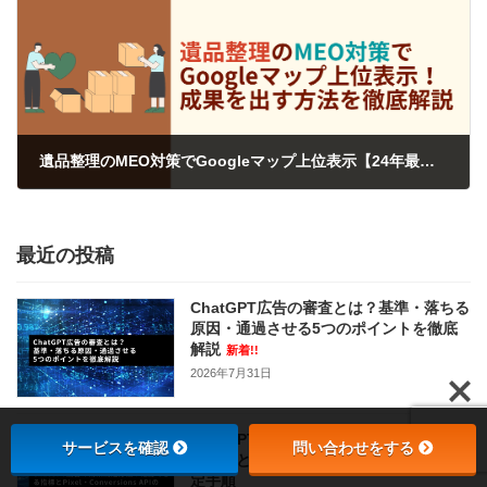
遺品整理のMEO対策でGoogleマップ上位表示【24年最新版】
2024年3月16日
最近の投稿
ChatGPT広告の審査とは？基準・落ちる
原因・通過させる5つのポイントを徹底
解説
新着!!
2026年7月31日
ChatGPT広告の効果測定方法！確認でき
サービスを確認
問い合わせをする
る指標とPixel・Conversions APIの設
定手順