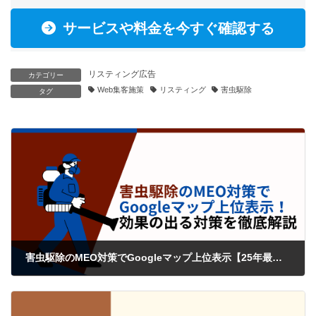
サービスや料金を今すぐ確認する
リスティング広告
カテゴリー
Web集客施策
リスティング
害虫駆除
タグ
害虫駆除のMEO対策でGoogleマップ上位表示【25年最新版】
2024年3月16日