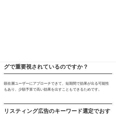
植木屋・造園業・庭師のMEO対策でGoogleマップ上位表示！
植木屋・造園業・庭師
のリスティ
ング広告に関するよくある質問
リスティング広告がなぜWebマーケティン
グで重要視されているのですか？
顕在層ユーザーにアプローチできて、短期間で効果が出る可能性
もあり、少額予算で高い効果を出すこともできるためです。
リスティング広告のキーワード選定でおす